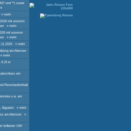
AS* und **) sowie
hr
« mehr
 2026 mit unseren
See
« mehr
2026 mit unseren
See
« mehr
8.11.2025
« mehr
ildung am Attersee
« mehr
.9.25 in
rsabschluss am
und Resortaufenthalt
ienreise u.a. am
r, Ägypten
« mehr
ss am Attersee
«
r brillanter UW-