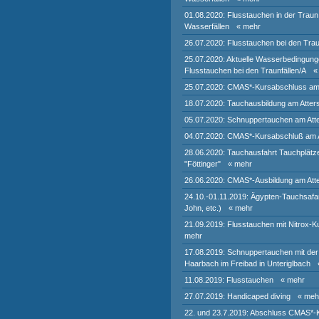
01.08.2020: Flusstauchen in der Traun
Wasserfällen
« mehr
26.07.2020: Flusstauchen bei den Trau
25.07.2020: Aktuelle Wasserbedingung
Flusstauchen bei den Traunfällen/A
«
25.07.2020: CMAS*-Kursabschluss am
18.07.2020: Tauchausbildung am Atter
05.07.2020: Schnuppertauchen am Att
04.07.2020: CMAS*-Kursabschluß am 
28.06.2020: Tauchausfahrt Tauchplätze
"Föttinger"
« mehr
26.06.2020: CMAS*-Ausbildung am Att
24.10.-01.11.2019: Ägypten-Tauchsafar
John, etc.)
« mehr
21.09.2019: Flusstauchen mit Nitrox-
mehr
17.08.2019: Schnuppertauchen mit de
Haarbach im Freibad in Unteriglbach
11.08.2019: Flusstauchen
« mehr
27.07.2019: Handicaped diving
« meh
22. und 23.7.2019: Abschluss CMAS*-