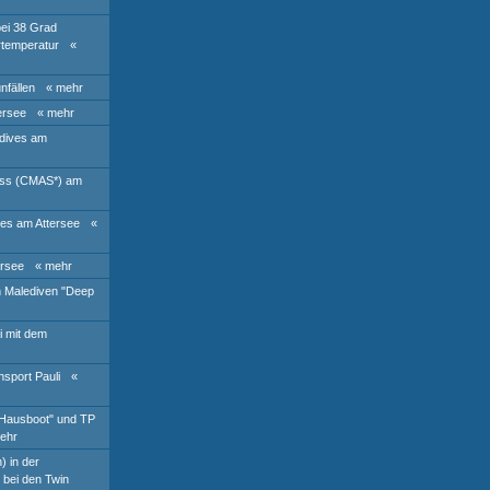
bei 38 Grad
temperatur
«
nfällen
« mehr
ersee
« mehr
 dives am
luss (CMAS*) am
ves am Attersee
«
ersee
« mehr
n Malediven "Deep
i mit dem
hsport Pauli
«
"Hausboot" und TP
ehr
) in der
bei den Twin