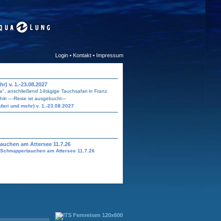
Login
•
Kontakt
•
Impressum
) v. 1.-23.08.2027
a", anschließend 14tägige Tauchsafari in Franz.
ti ----Reise ist ausgebucht---
ari und mehr) v. 1.-23.08.2027
s
auchen am Attersee 11.7.26
 Schnuppertauchen am Attersee 11.7.26