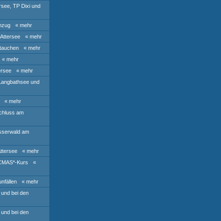
rsee, TP Dixi und
nzug
« mehr
Attersee
« mehr
tauchen
« mehr
« mehr
ersee
« mehr
 Langbathsee und
« mehr
chluss am
sserwald am
ttersee
« mehr
 CMAS*-Kurs
«
nfällen
« mehr
 und bei den
 und bei den