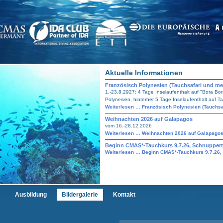
Aktuelle Informationen
Französisch Polynesien (Tauchsafari und mehr
1.-23.8.2927: 4 Tage Inselaufenthalt auf "Bora Bor
Polynesien, hinterher 5 Tage Inselaufenthalt auf Tahi
Weiterlesen …
Französisch Polynesien (Tauchsaf
Weihnachten 2026 auf Galapagos
vom 16.-28.12.2026
Weiterlesen …
Weihnachten 2026 auf Galapago
Beginn CMAS*-Tauchkurs 9.7.26, Schnuppert
Weiterlesen …
Beginn CMAS*-Tauchkurs 9.7.26,
Ausbildung
Bildergalerie
Kontakt