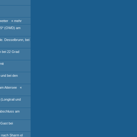
wetter
« mehr
AS* (OWD) am
de. Desselbrunn, bei
h bei 22 Grad
mit
 und bei den
am Attersee
«
(Longtrail und
abschluss am
 Gast bei
e nach Sharm el