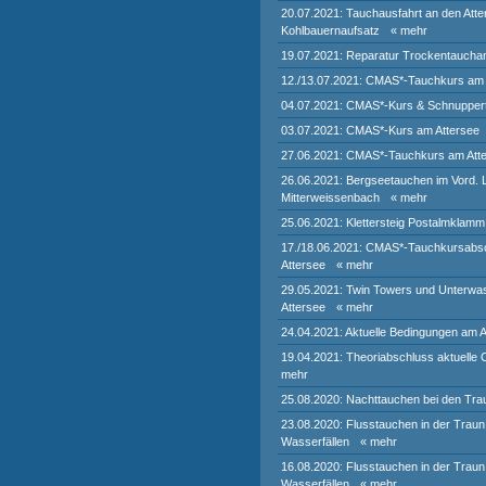
20.07.2021: Tauchausfahrt an den Atte
Kohlbauernaufsatz
« mehr
19.07.2021: Reparatur Trockentaucha
12./13.07.2021: CMAS*-Tauchkurs am 
04.07.2021: CMAS*-Kurs & Schnupper
03.07.2021: CMAS*-Kurs am Attersee
27.06.2021: CMAS*-Tauchkurs am Att
26.06.2021: Bergseetauchen im Vord.
Mitterweissenbach
« mehr
25.06.2021: Klettersteig Postalmklamm
17./18.06.2021: CMAS*-Tauchkursabs
Attersee
« mehr
29.05.2021: Twin Towers und Unterwa
Attersee
« mehr
24.04.2021: Aktuelle Bedingungen am A
19.04.2021: Theoriabschluss aktuelle
mehr
25.08.2020: Nachttauchen bei den Trau
23.08.2020: Flusstauchen in der Traun
Wasserfällen
« mehr
16.08.2020: Flusstauchen in der Traun
Wasserfällen
« mehr