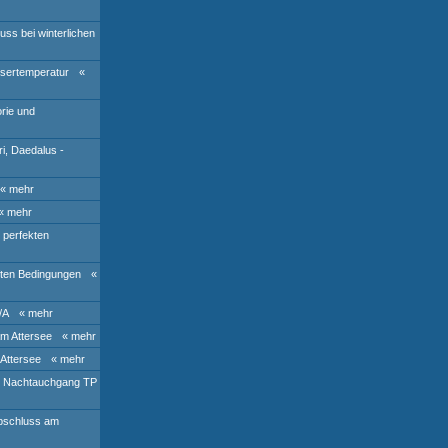
ss bei winterlichen
ssertemperatur
«
rie und
i, Daedalus -
« mehr
« mehr
 perfekten
ften Bedingungen
«
/A
« mehr
m Attersee
« mehr
Attersee
« mehr
d Nachtauchgang TP
abschluss am