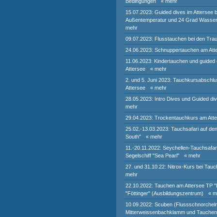
Bedingungen
« mehr
15.07.2023: Guided dives im Attersee 
Außentemperatur und 24 Grad Wasser
mehr
09.07.2023: Flusstauchen bei den Trau
24.06.2023: Schnuppertauchen am Att
11.06.2023: Kindertauchen und guided
Attersee
« mehr
2. und 5. Juni 2023: Tauchkursabsch
Attersee
« mehr
28.05.2023: Intro Dives und Guided di
mehr
29.04.2023: Trockentauchkurs am Att
25.02.-13.03.2023: Tauchsafari auf de
South"
« mehr
11.-20.11.2022: Seychellen-Tauchsafar
Segelschiff "Sea Pearl"
« mehr
27. und 31.10.22: Nitrox-Kurs bei Tauc
mehr
22.10.2022: Tauchen am Attersee TP 
"Föttinger" (Ausbildungszentrum)
« m
10.09.2022: Scuben (Flussschnorcheln
Mitterweissenbachklamm und Tauchen 