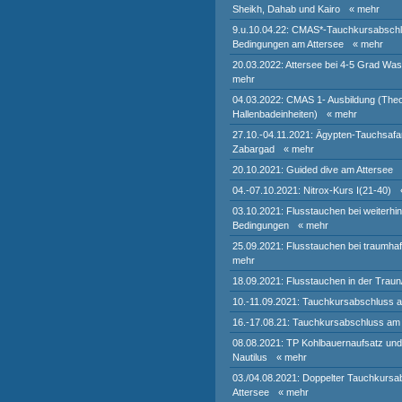
Sheikh, Dahab und Kairo
« mehr
9.u.10.04.22: CMAS*-Tauchkursabschlu
Bedingungen am Attersee
« mehr
20.03.2022: Attersee bei 4-5 Grad Wa
mehr
04.03.2022: CMAS 1- Ausbildung (Theo
Hallenbadeinheiten)
« mehr
27.10.-04.11.2021: Ägypten-Tauchsafar
Zabargad
« mehr
20.10.2021: Guided dive am Attersee
04.-07.10.2021: Nitrox-Kurs I(21-40)
03.10.2021: Flusstauchen bei weiterhin
Bedingungen
« mehr
25.09.2021: Flusstauchen bei traumha
mehr
18.09.2021: Flusstauchen in der Traun
10.-11.09.2021: Tauchkursabschluss a
16.-17.08.21: Tauchkursabschluss am 
08.08.2021: TP Kohlbauernaufsatz un
Nautilus
« mehr
03./04.08.2021: Doppelter Tauchkurs
Attersee
« mehr