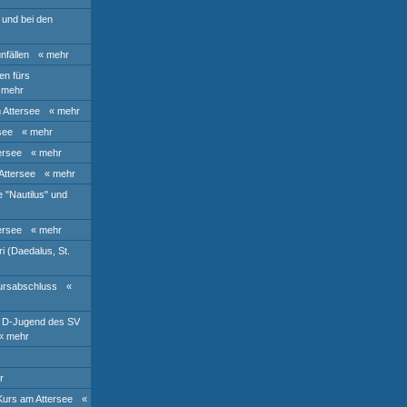
 und bei den
nfällen
« mehr
en fürs
 mehr
 Attersee
« mehr
see
« mehr
ersee
« mehr
Attersee
« mehr
 "Nautilus" und
ersee
« mehr
i (Daedalus, St.
Kursabschluss
«
r D-Jugend des SV
« mehr
r
Kurs am Attersee
«