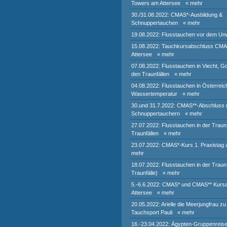
Towers am Attersee
« mehr
30./31.08.2022: CMAS*-Ausbildung &
Schnuppertauchen
« mehr
19.08.2022: Flusstauchen vor dem Un
15.08.2022: Tauchkursabschluss CM
Attersee
« mehr
07.08.2022: Flusstauchen in Viecht, G
den Traunfällen
« mehr
04.08.2022: Flusstauchen in Österreic
Wassertemperatur
« mehr
30.und 31.7.2022: CMAS**-Abschluss 
Schnuppertauchern
« mehr
27.07.2022: Flusstauchen in der Traun
Traunfällen
« mehr
23.07.2022: CMAS*-Kurs 1. Praxistag 
mehr
18.07.2022: Flusstauchen in der Traun 
Traunfälle)
« mehr
5.-6.6.2022: CMAS* und CMAS** Kurs
Attersee
« mehr
20.05.2022: Arielle die Meerjungfrau zu
Tauchsport Pauli
« mehr
16.-23.04.2022: Ägypten-Gruppenreis