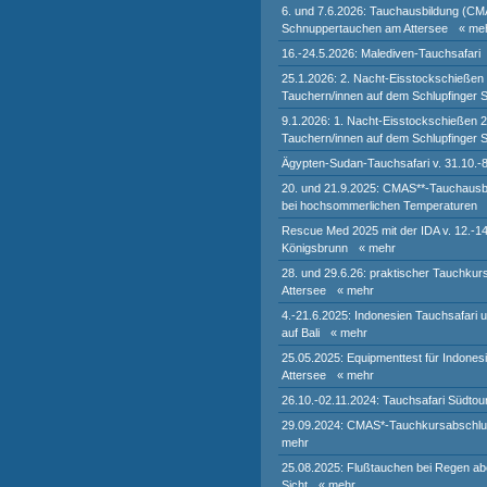
6. und 7.6.2026: Tauchausbildung (CM
Schnuppertauchen am Attersee
« me
16.-24.5.2026: Malediven-Tauchsafari
25.1.2026: 2. Nacht-Eisstockschießen
Tauchern/innen auf dem Schlupfinger 
9.1.2026: 1. Nacht-Eisstockschießen 
Tauchern/innen auf dem Schlupfinger 
Ägypten-Sudan-Tauchsafari v. 31.10.-
20. und 21.9.2025: CMAS**-Tauchausb
bei hochsommerlichen Temperaturen
Rescue Med 2025 mit der IDA v. 12.-14
Königsbrunn
« mehr
28. und 29.6.26: praktischer Tauchku
Attersee
« mehr
4.-21.6.2025: Indonesien Tauchsafari 
auf Bali
« mehr
25.05.2025: Equipmenttest für Indones
Attersee
« mehr
26.10.-02.11.2024: Tauchsafari Südtou
29.09.2024: CMAS*-Tauchkursabschlu
mehr
25.08.2025: Flußtauchen bei Regen abe
Sicht
« mehr