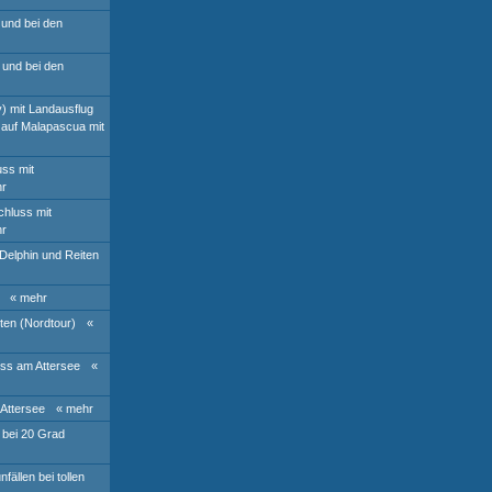
 und bei den
 und bei den
y) mit Landausflug
t auf Malapascua mit
ss mit
hr
hluss mit
hr
Delphin und Reiten
« mehr
ten (Nordtour)
«
ss am Attersee
«
Attersee
« mehr
 bei 20 Grad
ällen bei tollen