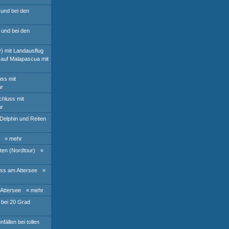
 und bei den
 und bei den
y) mit Landausflug
t auf Malapascua mit
ss mit
hr
hluss mit
hr
Delphin und Reiten
« mehr
ten (Nordtour)
«
ss am Attersee
«
Attersee
« mehr
 bei 20 Grad
ällen bei tollen