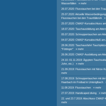
Wasserfällen
« mehr
26.07.2020: Flusstauchen bei den Trau
25.07.2020: Aktuelle Wasserbedingung
Flusstauchen bei den Traunfällen/A
«
25.07.2020: CMAS*-Kursabschluss am
18.07.2020: Tauchausbildung am Atter
05.07.2020: Schnuppertauchen am Att
04.07.2020: CMAS*-Kursabschluß am 
28.06.2020: Tauchausfahrt Tauchplätze
"Föttinger"
« mehr
26.06.2020: CMAS*-Ausbildung am Att
24.10.-01.11.2019: Ägypten-Tauchsafar
John, etc.)
« mehr
21.09.2019: Flusstauchen mit Nitrox-
mehr
17.08.2019: Schnuppertauchen mit de
Haarbach im Freibad in Unteriglbach
11.08.2019: Flusstauchen
« mehr
27.07.2019: Handicaped diving
« meh
22. und 23.7.2019: Abschluss CMAS*-
mehr