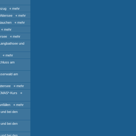
nzug
« mehr
Attersee
« mehr
tauchen
« mehr
« mehr
ersee
« mehr
 Langbathsee und
« mehr
chluss am
sserwald am
ttersee
« mehr
 CMAS*-Kurs
«
nfällen
« mehr
 und bei den
 und bei den
 und bei den