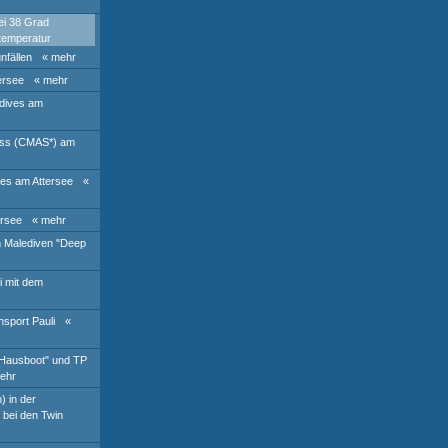
ei 38 Grad
temperatur
nfällen
« mehr
ersee
« mehr
 dives am
luss (CMAS*) am
ves am Attersee
«
ersee
« mehr
n Malediven "Deep
i mit dem
hsport Pauli
«
"Hausboot" und TP
ehr
) in der
bei den Twin