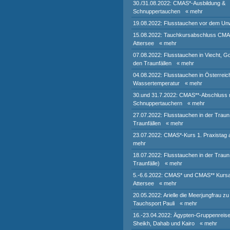
30./31.08.2022: CMAS*-Ausbildung &
Schnuppertauchen
« mehr
19.08.2022: Flusstauchen vor dem Un
15.08.2022: Tauchkursabschluss CM
Attersee
« mehr
07.08.2022: Flusstauchen in Viecht, G
den Traunfällen
« mehr
04.08.2022: Flusstauchen in Österreic
Wassertemperatur
« mehr
30.und 31.7.2022: CMAS**-Abschluss 
Schnuppertauchern
« mehr
27.07.2022: Flusstauchen in der Traun
Traunfällen
« mehr
23.07.2022: CMAS*-Kurs 1. Praxistag 
mehr
18.07.2022: Flusstauchen in der Traun 
Traunfälle)
« mehr
5.-6.6.2022: CMAS* und CMAS** Kurs
Attersee
« mehr
20.05.2022: Arielle die Meerjungfrau zu
Tauchsport Pauli
« mehr
16.-23.04.2022: Ägypten-Gruppenreis
Sheikh, Dahab und Kairo
« mehr