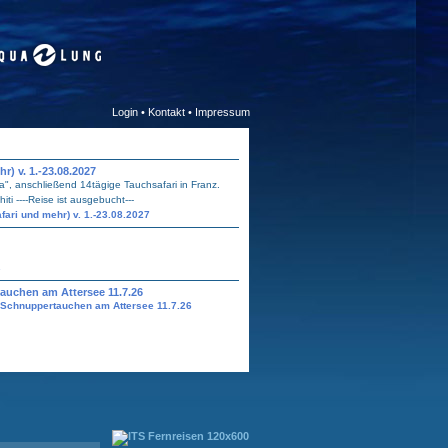
Login
•
Kontakt
•
Impressum
) v. 1.-23.08.2027
a", anschließend 14tägige Tauchsafari in Franz.
ti ----Reise ist ausgebucht---
ari und mehr) v. 1.-23.08.2027
s
auchen am Attersee 11.7.26
 Schnuppertauchen am Attersee 11.7.26