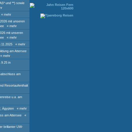
AS* und **) sowie
hr
« mehr
 2026 mit unseren
See
« mehr
2026 mit unseren
See
« mehr
8.11.2025
« mehr
ildung am Attersee
« mehr
.9.25 in
rsabschluss am
und Resortaufenthalt
ienreise u.a. am
r, Ägypten
« mehr
ss am Attersee
«
r brillanter UW-