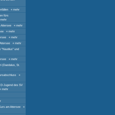
nfällen
« mehr
en fürs
 mehr
 Attersee
« mehr
see
« mehr
ersee
« mehr
Attersee
« mehr
 "Nautilus" und
ersee
« mehr
i (Daedalus, St.
Kursabschluss
«
r D-Jugend des SV
« mehr
r
Kurs am Attersee
«