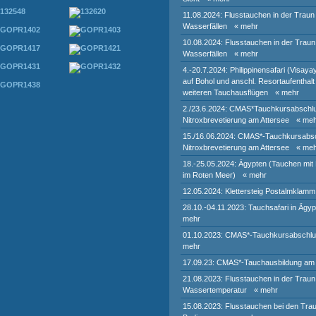
11.08.2024: Flusstauchen in der Traun
Wasserfällen
« mehr
10.08.2024: Flusstauchen in der Traun
Wasserfällen
« mehr
4.-20.7.2024: Philippinensafari (Visaya
auf Bohol und anschl. Resortaufenthal
weiteren Tauchausflügen
« mehr
2./23.6.2024: CMAS*Tauchkursabschlu
Nitroxbrevetierung am Attersee
« me
15./16.06.2024: CMAS*-Tauchkursabsc
Nitroxbrevetierung am Attersee
« me
18.-25.05.2024: Ägypten (Tauchen mit 
im Roten Meer)
« mehr
12.05.2024: Klettersteig Postalmklamm
28.10.-04.11.2023: Tauchsafari in Ägyp
mehr
01.10.2023: CMAS*-Tauchkursabschlu
mehr
17.09.23: CMAS*-Tauchausbildung am 
21.08.2023: Flusstauchen in der Traun
Wassertemperatur
« mehr
15.08.2023: Flusstauchen bei den Traunf