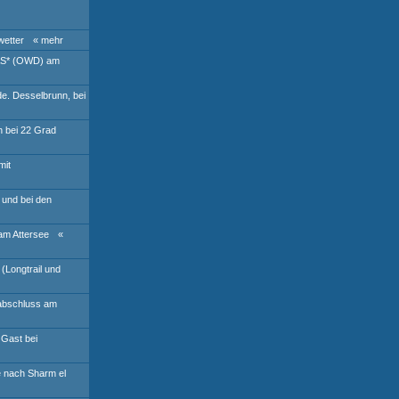
wetter
« mehr
AS* (OWD) am
de. Desselbrunn, bei
h bei 22 Grad
mit
 und bei den
am Attersee
«
(Longtrail und
abschluss am
 Gast bei
e nach Sharm el