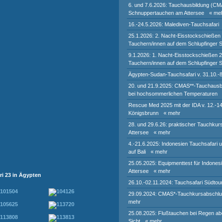
6. und 7.6.2026: Tauchausbildung (CM
Schnuppertauchen am Attersee
« me
16.-24.5.2026: Malediven-Tauchsafari
25.1.2026: 2. Nacht-Eisstockschießen
Tauchern/innen auf dem Schlupfinger 
9.1.2026: 1. Nacht-Eisstockschießen 
Tauchern/innen auf dem Schlupfinger 
Ägypten-Sudan-Tauchsafari v. 31.10.-
20. und 21.9.2025: CMAS**-Tauchausb
bei hochsommerlichen Temperaturen
Rescue Med 2025 mit der IDA v. 12.-14
Königsbrunn
« mehr
28. und 29.6.26: praktischer Tauchku
Attersee
« mehr
4.-21.6.2025: Indonesien Tauchsafari 
auf Bali
« mehr
25.05.2025: Equipmenttest für Indones
Attersee
« mehr
i 23 in Ägypten
26.10.-02.11.2024: Tauchsafari Südtou
29.09.2024: CMAS*-Tauchkursabschlu
mehr
25.08.2025: Flußtauchen bei Regen abe
Sicht
« mehr