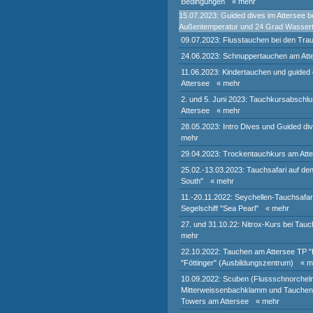
Bedingungen
« mehr
15.07.2023: Guided dives im Attersee b
Außentemperatur und 24 Grad Wasser
09.07.2023: Flusstauchen bei den Trau
24.06.2023: Schnuppertauchen am Att
11.06.2023: Kindertauchen und guided
Attersee
« mehr
2. und 5. Juni 2023: Tauchkursabsch
Attersee
« mehr
28.05.2023: Intro Dives und Guided di
mehr
29.04.2023: Trockentauchkurs am Att
25.02.-13.03.2023: Tauchsafari auf de
South"
« mehr
11.-20.11.2022: Seychellen-Tauchsafar
Segelschiff "Sea Pearl"
« mehr
27. und 31.10.22: Nitrox-Kurs bei Tauc
mehr
22.10.2022: Tauchen am Attersee TP 
"Föttinger" (Ausbildungszentrum)
« m
10.09.2022: Scuben (Flussschnorcheln
Mitterweissenbachklamm und Tauchen 
Towers am Attersee
« mehr