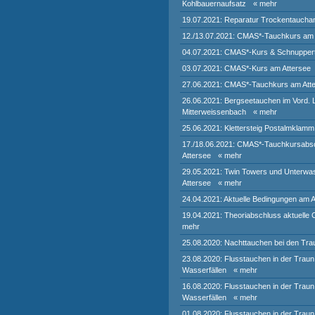
Kohlbauernaufsatz
« mehr
19.07.2021: Reparatur Trockentaucha
12./13.07.2021: CMAS*-Tauchkurs am 
04.07.2021: CMAS*-Kurs & Schnupper
03.07.2021: CMAS*-Kurs am Attersee
27.06.2021: CMAS*-Tauchkurs am Att
26.06.2021: Bergseetauchen im Vord.
Mitterweissenbach
« mehr
25.06.2021: Klettersteig Postalmklamm
17./18.06.2021: CMAS*-Tauchkursabs
Attersee
« mehr
29.05.2021: Twin Towers und Unterwa
Attersee
« mehr
24.04.2021: Aktuelle Bedingungen am A
19.04.2021: Theoriabschluss aktuelle
mehr
25.08.2020: Nachttauchen bei den Trau
23.08.2020: Flusstauchen in der Traun
Wasserfällen
« mehr
16.08.2020: Flusstauchen in der Traun
Wasserfällen
« mehr
01.08.2020: Flusstauchen in der Traun