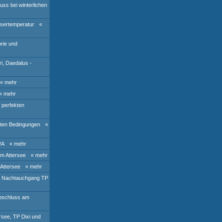
ss bei winterlichen
ssertemperatur
«
rie und
i, Daedalus -
« mehr
« mehr
 perfekten
ften Bedingungen
«
/A
« mehr
m Attersee
« mehr
Attersee
« mehr
d Nachtauchgang TP
abschluss am
rsee, TP Dixi und