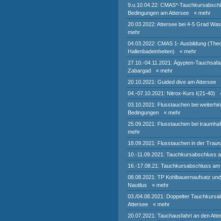
9.u.10.04.22: CMAS*-Tauchkursabschlu
Bedingungen am Attersee
« mehr
20.03.2022: Attersee bei 4-5 Grad Wa
mehr
04.03.2022: CMAS 1- Ausbildung (Theo
Hallenbadeinheiten)
« mehr
27.10.-04.11.2021: Ägypten-Tauchsafar
Zabargad
« mehr
20.10.2021: Guided dive am Attersee
04.-07.10.2021: Nitrox-Kurs I(21-40)
03.10.2021: Flusstauchen bei weiterhin
Bedingungen
« mehr
25.09.2021: Flusstauchen bei traumha
mehr
18.09.2021: Flusstauchen in der Traun
10.-11.09.2021: Tauchkursabschluss a
16.-17.08.21: Tauchkursabschluss am 
08.08.2021: TP Kohlbauernaufsatz un
Nautilus
« mehr
03./04.08.2021: Doppelter Tauchkurs
Attersee
« mehr
20.07.2021: Tauchausfahrt an den Atte