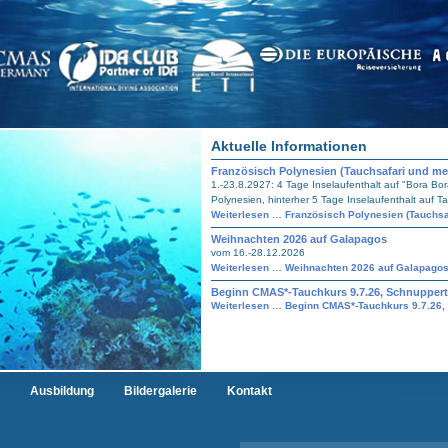
Aktuelle Informationen
Französisch Polynesien (Tauchsafari und mehr
1.-23.8.2927: 4 Tage Inselaufenthalt auf "Bora Bor
Polynesien, hinterher 5 Tage Inselaufenthalt auf Tahi
Weiterlesen …
Französisch Polynesien (Tauchsaf
Weihnachten 2026 auf Galapagos
vom 16.-28.12.2026
Weiterlesen …
Weihnachten 2026 auf Galapago
Beginn CMAS*-Tauchkurs 9.7.26, Schnuppert
Weiterlesen …
Beginn CMAS*-Tauchkurs 9.7.26,
Ausbildung
Bildergalerie
Kontakt