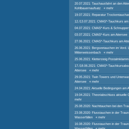
20.07.2021: Tauchausfahrt an den Atte
Kohlbauernaufsatz
« mehr
19.07.2021: Reparatur Trockentaucha
12./13.07.2021: CMAS*-Tauchkurs am 
04.07.2021: CMAS*-Kurs & Schnupper
03.07.2021: CMAS*-Kurs am Attersee
27.06.2021: CMAS*-Tauchkurs am Att
26.06.2021: Bergseetauchen im Vord.
Mitterweissenbach
« mehr
25.06.2021: Klettersteig Postalmklamm
17./18.06.2021: CMAS*-Tauchkursabs
Attersee
« mehr
29.05.2021: Twin Towers und Unterwa
Attersee
« mehr
24.04.2021: Aktuelle Bedingungen am A
19.04.2021: Theoriabschluss aktuelle
mehr
25.08.2020: Nachttauchen bei den Trau
23.08.2020: Flusstauchen in der Traun
Wasserfällen
« mehr
16.08.2020: Flusstauchen in der Traun
Wasserfällen
« mehr