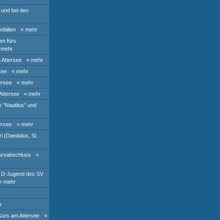
 und bei den
nfällen
« mehr
en fürs
 mehr
 Attersee
« mehr
see
« mehr
ersee
« mehr
Attersee
« mehr
 "Nautilus" und
ersee
« mehr
i (Daedalus, St.
Kursabschluss
«
r D-Jugend des SV
« mehr
r
Kurs am Attersee
«