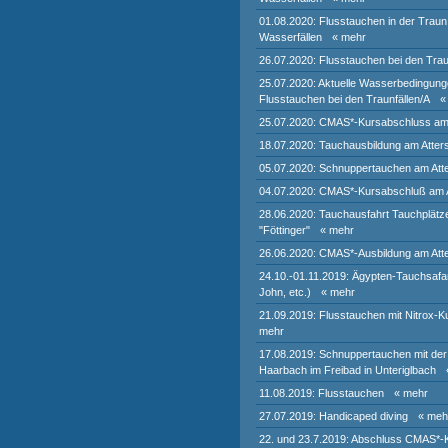
01.08.2020: Flusstauchen in der Traun
Wasserfällen
« mehr
26.07.2020: Flusstauchen bei den Trau
25.07.2020: Aktuelle Wasserbedingung
Flusstauchen bei den Traunfällen/A
«
25.07.2020: CMAS*-Kursabschluss am
18.07.2020: Tauchausbildung am Atter
05.07.2020: Schnuppertauchen am Att
04.07.2020: CMAS*-Kursabschluß am 
28.06.2020: Tauchausfahrt Tauchplätze
"Föttinger"
« mehr
26.06.2020: CMAS*-Ausbildung am Att
24.10.-01.11.2019: Ägypten-Tauchsafar
John, etc.)
« mehr
21.09.2019: Flusstauchen mit Nitrox-
mehr
17.08.2019: Schnuppertauchen mit de
Haarbach im Freibad in Unteriglbach
11.08.2019: Flusstauchen
« mehr
27.07.2019: Handicaped diving
« meh
22. und 23.7.2019: Abschluss CMAS*-