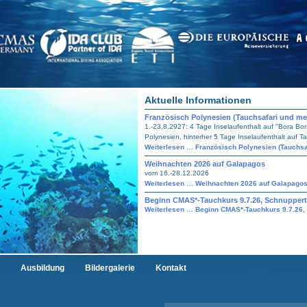
Aktuelle Informationen
Französisch Polynesien (Tauchsafari und mehr
1.-23.8.2927: 4 Tage Inselaufenthalt auf "Bora Bor
Polynesien, hinterher 5 Tage Inselaufenthalt auf Tahi
Weiterlesen …
Französisch Polynesien (Tauchsaf
Weihnachten 2026 auf Galapagos
vom 16.-28.12.2026
Weiterlesen …
Weihnachten 2026 auf Galapago
Beginn CMAS*-Tauchkurs 9.7.26, Schnuppert
Weiterlesen …
Beginn CMAS*-Tauchkurs 9.7.26,
Ausbildung
Bildergalerie
Kontakt