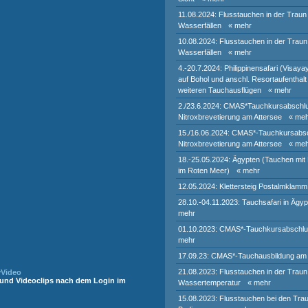
11.08.2024: Flusstauchen in der Traun
Wasserfällen
« mehr
10.08.2024: Flusstauchen in der Traun
Wasserfällen
« mehr
4.-20.7.2024: Philippinensafari (Visaya
auf Bohol und anschl. Resortaufenthal
weiteren Tauchausflügen
« mehr
2./23.6.2024: CMAS*Tauchkursabschlu
Nitroxbrevetierung am Attersee
« me
15./16.06.2024: CMAS*-Tauchkursabsc
Nitroxbrevetierung am Attersee
« me
18.-25.05.2024: Ägypten (Tauchen mit 
im Roten Meer)
« mehr
12.05.2024: Klettersteig Postalmklamm
28.10.-04.11.2023: Tauchsafari in Ägyp
mehr
01.10.2023: CMAS*-Tauchkursabschlu
mehr
17.09.23: CMAS*-Tauchausbildung am 
21.08.2023: Flusstauchen in der Traun
yVideo
r und Videoclips nach dem Login im
Wassertemperatur
« mehr
15.08.2023: Flusstauchen bei den Traunf