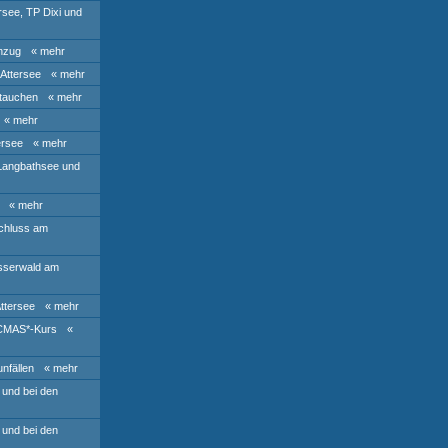
rsee, TP Dixi und
nzug
« mehr
Attersee
« mehr
tauchen
« mehr
« mehr
ersee
« mehr
 Langbathsee und
« mehr
chluss am
sserwald am
ttersee
« mehr
 CMAS*-Kurs
«
nfällen
« mehr
 und bei den
 und bei den