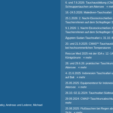
6. und 7.6.2026: Tauchausbildung (CM
Schnuppertauchen am Attersee
« me
16.-24.5.2026: Malediven-Tauchsafari
25.1.2026: 2. Nacht-Eisstockschießen
Tauchern/innen auf dem Schlupfinger 
9.1.2026: 1. Nacht-Eisstockschießen 
Tauchern/innen auf dem Schlupfinger 
Ägypten-Sudan-Tauchsafari v. 31.10.-
20. und 21.9.2025: CMAS**-Tauchausb
bei hochsommerlichen Temperaturen
Rescue Med 2025 mit der IDA v. 12.-14
Königsbrunn
« mehr
28. und 29.6.26: praktischer Tauchku
Attersee
« mehr
4.-21.6.2025: Indonesien Tauchsafari 
auf Bali
« mehr
25.05.2025: Equipmenttest für Indones
Attersee
« mehr
26.10.-02.11.2024: Tauchsafari Südtou
29.09.2024: CMAS*-Tauchkursabschlu
mehr
tky, Andreas und Lederer, Michael
25.08.2025: Flußtauchen bei Regen abe
Sicht
« mehr