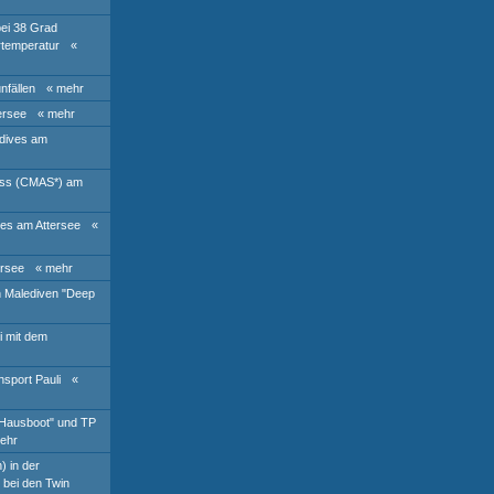
bei 38 Grad
temperatur
«
nfällen
« mehr
ersee
« mehr
 dives am
luss (CMAS*) am
ves am Attersee
«
ersee
« mehr
n Malediven "Deep
i mit dem
hsport Pauli
«
"Hausboot" und TP
ehr
) in der
bei den Twin