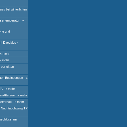
ss bei winterlichen
ssertemperatur
«
rie und
i, Daedalus -
« mehr
« mehr
 perfekten
ften Bedingungen
«
/A
« mehr
m Attersee
« mehr
Attersee
« mehr
d Nachtauchgang TP
abschluss am