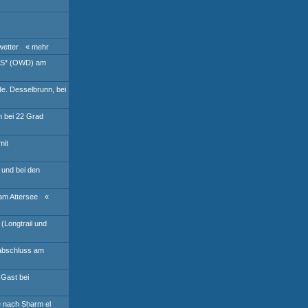
wetter
« mehr
AS* (OWD) am
de. Desselbrunn, bei
h bei 22 Grad
mit
 und bei den
am Attersee
«
(Longtrail und
abschluss am
 Gast bei
e nach Sharm el