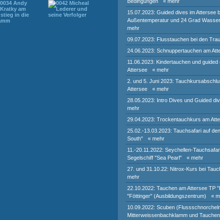
Bedingungen
« mehr
15.07.2023: Guided dives im Attersee 
Außentemperatur und 24 Grad Wasser
mehr
09.07.2023: Flusstauchen bei den Trau
24.06.2023: Schnuppertauchen am Att
11.06.2023: Kindertauchen und guided
Attersee
« mehr
2. und 5. Juni 2023: Tauchkursabsch
Attersee
« mehr
28.05.2023: Intro Dives und Guided di
mehr
29.04.2023: Trockentauchkurs am Att
25.02.-13.03.2023: Tauchsafari auf de
South"
« mehr
11.-20.11.2022: Seychellen-Tauchsafar
Segelschiff "Sea Pearl"
« mehr
27. und 31.10.22: Nitrox-Kurs bei Tauc
mehr
22.10.2022: Tauchen am Attersee TP 
"Föttinger" (Ausbildungszentrum)
« m
10.09.2022: Scuben (Flussschnorcheln
Mitterweissenbachklamm und Tauchen 