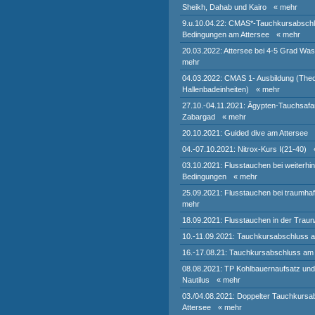
Sheikh, Dahab und Kairo
« mehr
9.u.10.04.22: CMAS*-Tauchkursabschlu
Bedingungen am Attersee
« mehr
20.03.2022: Attersee bei 4-5 Grad Wa
mehr
04.03.2022: CMAS 1- Ausbildung (Theo
Hallenbadeinheiten)
« mehr
27.10.-04.11.2021: Ägypten-Tauchsafar
Zabargad
« mehr
20.10.2021: Guided dive am Attersee
04.-07.10.2021: Nitrox-Kurs I(21-40)
03.10.2021: Flusstauchen bei weiterhin
Bedingungen
« mehr
25.09.2021: Flusstauchen bei traumha
mehr
18.09.2021: Flusstauchen in der Traun
10.-11.09.2021: Tauchkursabschluss a
16.-17.08.21: Tauchkursabschluss am 
08.08.2021: TP Kohlbauernaufsatz un
Nautilus
« mehr
03./04.08.2021: Doppelter Tauchkurs
Attersee
« mehr