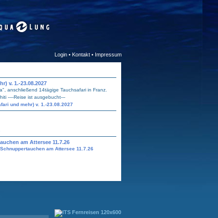
Login
•
Kontakt
•
Impressum
) v. 1.-23.08.2027
a", anschließend 14tägige Tauchsafari in Franz.
ti ----Reise ist ausgebucht---
ari und mehr) v. 1.-23.08.2027
s
auchen am Attersee 11.7.26
 Schnuppertauchen am Attersee 11.7.26