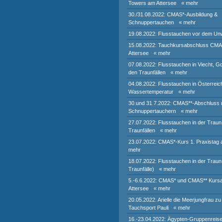
Towers am Attersee
« mehr
30./31.08.2022: CMAS*-Ausbildung &
Schnuppertauchen
« mehr
19.08.2022: Flusstauchen vor dem Un
15.08.2022: Tauchkursabschluss CM
Attersee
« mehr
07.08.2022: Flusstauchen in Viecht, G
den Traunfällen
« mehr
04.08.2022: Flusstauchen in Österreic
Wassertemperatur
« mehr
30.und 31.7.2022: CMAS**-Abschluss 
Schnuppertauchern
« mehr
27.07.2022: Flusstauchen in der Traun
Traunfällen
« mehr
23.07.2022: CMAS*-Kurs 1. Praxistag 
mehr
18.07.2022: Flusstauchen in der Traun 
Traunfälle)
« mehr
5.-6.6.2022: CMAS* und CMAS** Kurs
Attersee
« mehr
20.05.2022: Arielle die Meerjungfrau zu
Tauchsport Pauli
« mehr
16.-23.04.2022: Ägypten-Gruppenreis