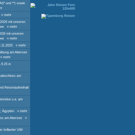
AS* und **) sowie
hr
« mehr
 2026 mit unseren
See
« mehr
2026 mit unseren
See
« mehr
8.11.2025
« mehr
ildung am Attersee
« mehr
.9.25 in
rsabschluss am
und Resortaufenthalt
ienreise u.a. am
r, Ägypten
« mehr
ss am Attersee
«
r brillanter UW-