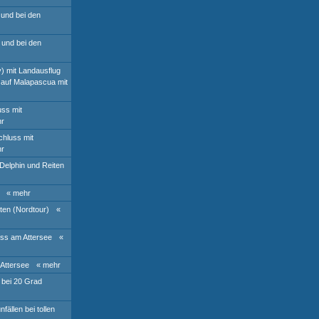
 und bei den
 und bei den
y) mit Landausflug
t auf Malapascua mit
ss mit
hr
hluss mit
hr
Delphin und Reiten
« mehr
ten (Nordtour)
«
ss am Attersee
«
Attersee
« mehr
 bei 20 Grad
ällen bei tollen